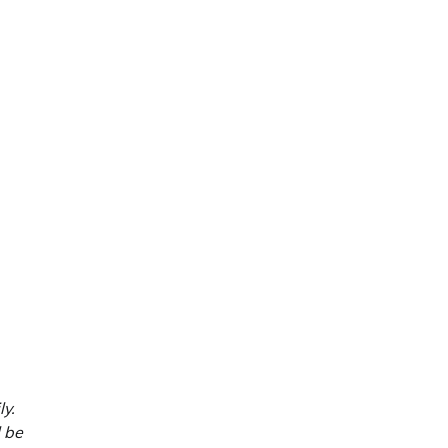
y.
l be