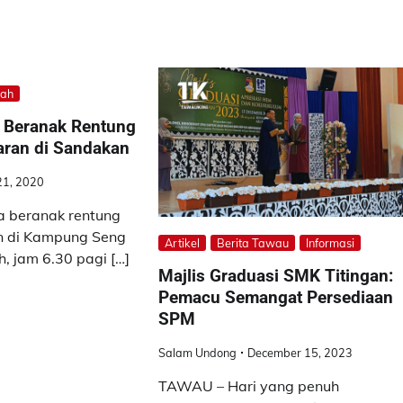
bah
 3 Beranak Rentung
aran di Sandakan
21, 2020
 beranak rentung
n di Kampung Seng
Artikel
Berita Tawau
Informasi
, jam 6.30 pagi […]
Majlis Graduasi SMK Titingan:
Pemacu Semangat Persediaan
SPM
Salam Undong
December 15, 2023
TAWAU – Hari yang penuh