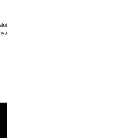
alui
inya