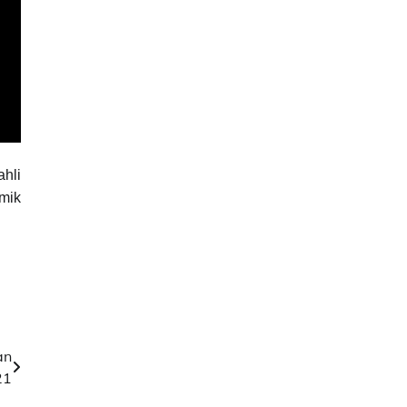
ahli
mik
an
21