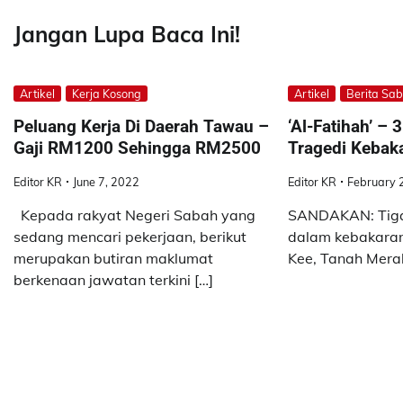
Jangan Lupa Baca Ini!
Artikel
Kerja Kosong
Artikel
Berita Sa
Peluang Kerja Di Daerah Tawau –
‘Al-Fatihah’ –
Gaji RM1200 Sehingga RM2500
Tragedi Kebak
Editor KR
June 7, 2022
Editor KR
February 
Kepada rakyat Negeri Sabah yang
SANDAKAN: Tiga
sedang mencari pekerjaan, berikut
dalam kebakara
merupakan butiran maklumat
Kee, Tanah Merah
berkenaan jawatan terkini […]