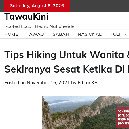
Skip
Saturday, August 8, 2026
to
TawauKini
content
Rooted Local. Heard Nationwide.
HOME
TAWAU
SABAH
NASIONAL
POLITIK
Tips Hiking Untuk Wanita 
Sekiranya Sesat Ketika Di
Posted on
November 16, 2021
by
Editor KR