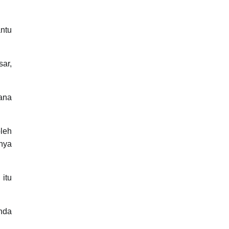
ntu
sar,
ana
leh
anya
 itu
anda