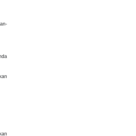
an-
nda
akan
kan