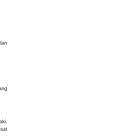
tan
ang
aki.
esat