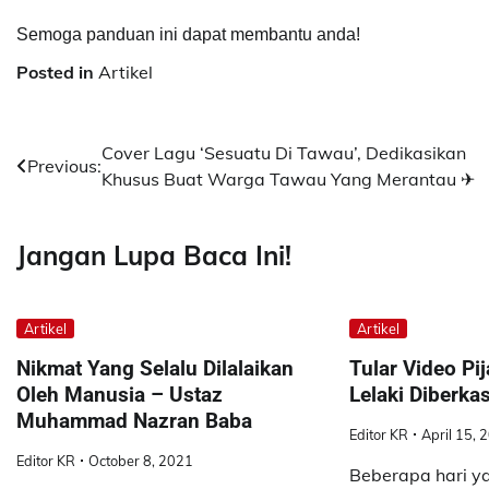
Semoga panduan ini dapat membantu anda!
Posted in
Artikel
Post
Cover Lagu ‘Sesuatu Di Tawau’, Dedikasikan
Previous:
Khusus Buat Warga Tawau Yang Merantau ✈
navigation
Jangan Lupa Baca Ini!
Artikel
Artikel
Nikmat Yang Selalu Dilalaikan
Tular Video Pi
Oleh Manusia – Ustaz
Lelaki Diberka
Muhammad Nazran Baba
Editor KR
April 15, 
Editor KR
October 8, 2021
Beberapa hari yan