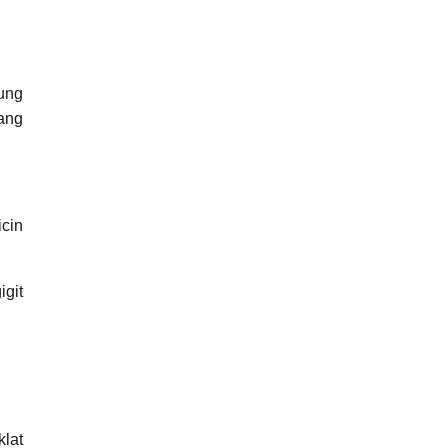
dung
ang
icin
git
lat