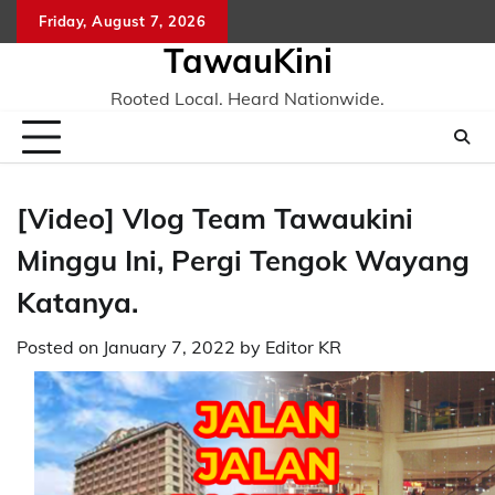
Skip
Friday, August 7, 2026
to
TawauKini
content
Rooted Local. Heard Nationwide.
[Video] Vlog Team Tawaukini
Minggu Ini, Pergi Tengok Wayang
Katanya.
Posted on
January 7, 2022
by
Editor KR