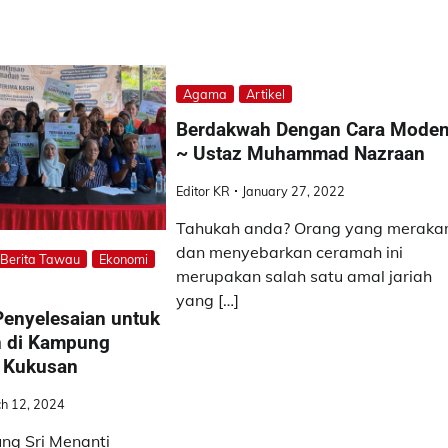
Agama
Artikel
Berdakwah Dengan Cara Moden
~ Ustaz Muhammad Nazraan
Editor KR
January 27, 2022
Tahukah anda? Orang yang merak
dan menyebarkan ceramah ini
Berita Tawau
Ekonomi
merupakan salah satu amal jariah
yang […]
enyelesaian untuk
n di Kampung
 Kukusan
h 12, 2024
g Sri Menanti