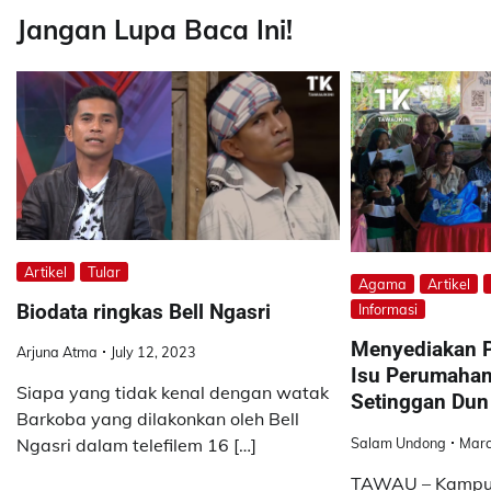
Jangan Lupa Baca Ini!
Artikel
Tular
Agama
Artikel
Biodata ringkas Bell Ngasri
Informasi
Menyediakan P
Arjuna Atma
July 12, 2023
Isu Perumaha
Siapa yang tidak kenal dengan watak
Setinggan Dun
Barkoba yang dilakonkan oleh Bell
Salam Undong
Marc
Ngasri dalam telefilem 16 […]
TAWAU – Kampun