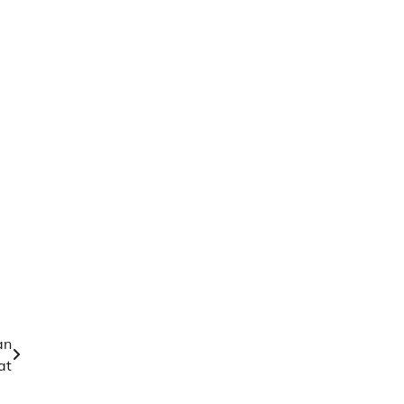
an
at