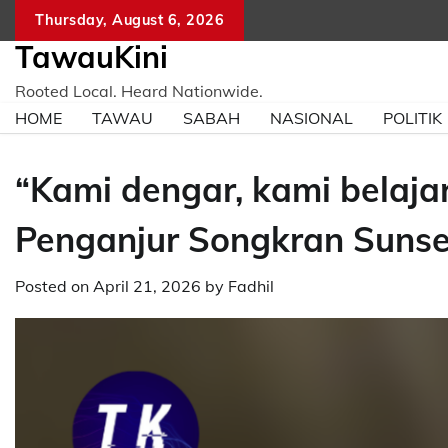
Skip
Thursday, August 6, 2026
to
TawauKini
content
Rooted Local. Heard Nationwide.
HOME
TAWAU
SABAH
NASIONAL
POLITIK
“Kami dengar, kami belajar
Penganjur Songkran Sunse
Posted on
April 21, 2026
by
Fadhil