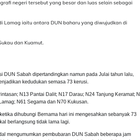
fi negeri tersebut yang besar dan luas selain sebagai
di Lamag iaitu antara DUN baharu yang diwujudkan di
Sukau dan Kuamut.
i DUN Sabah dipertandingkan namun pada Julai tahun lalu,
njadikan kedudukan semasa 73 kerusi.
intasan; N13 Pantai Dalit; N17 Darau; N24 Tanjung Keramat; 
8 Lamag; N61 Segama dan N70 Kukusan.
etika dihubungi Bernama hari ini mengesahkan sebanyak 73
l berlangsung tidak lama lagi.
e Apdal mengumumkan pembubaran DUN Sabah beberapa jam