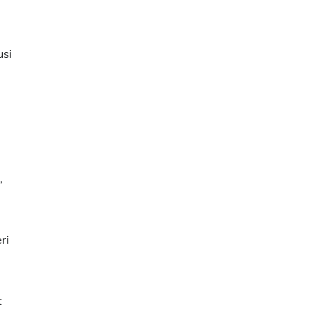
usi
,
ri
t