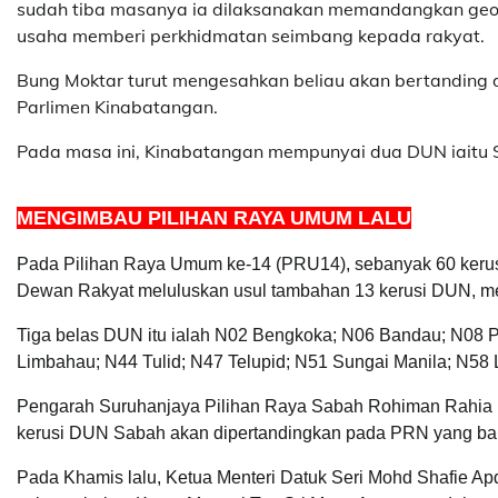
sudah tiba masanya ia dilaksanakan memandangkan geogra
usaha memberi perkhidmatan seimbang kepada rakyat.
Bung Moktar turut mengesahkan beliau akan bertanding 
Parlimen Kinabatangan.
Pada masa ini, Kinabatangan mempunyai dua DUN iaitu 
MENGIMBAU PILIHAN RAYA UMUM LALU
Pada Pilihan Raya Umum ke-14 (PRU14), sebanyak 60 kerus
Dewan Rakyat meluluskan usul tambahan 13 kerusi DUN, me
Tiga belas DUN itu ialah N02 Bengkoka; N06 Bandau; N08 P
Limbahau; N44 Tulid; N47 Telupid; N51 Sungai Manila; N5
Pengarah Suruhanjaya Pilihan Raya Sabah Rohiman Rahia k
kerusi DUN Sabah akan dipertandingkan pada PRN yang baka
Pada Khamis lalu, Ketua Menteri Datuk Seri Mohd Shafi