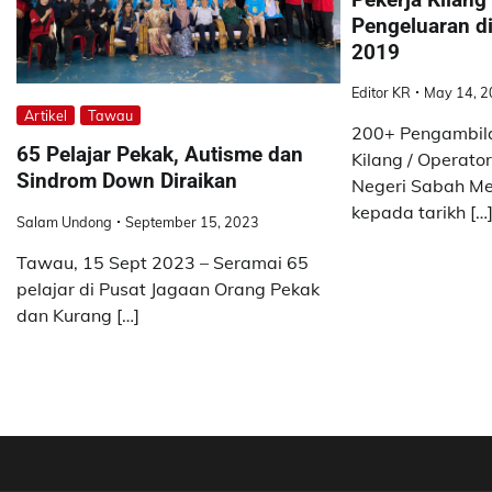
Pengeluaran d
2019
Editor KR
May 14, 2
Artikel
Tawau
200+ Pengambila
65 Pelajar Pekak, Autisme dan
Kilang / Operato
Sindrom Down Diraikan
Negeri Sabah Mei
kepada tarikh […
Salam Undong
September 15, 2023
Tawau, 15 Sept 2023 – Seramai 65
pelajar di Pusat Jagaan Orang Pekak
dan Kurang […]