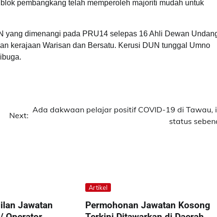
blok pembangkang telah memperoleh majoriti mudah untuk
 DUN yang dimenangi pada PRU14 selepas 16 Ahli Dewan Undan
ngan kerajaan Warisan dan Bersatu. Kerusi DUN tunggal Umno
ibuga.
Ada dakwaan pelajar positif COVID-19 di Tawau, i
Next:
status seben
Artikel
ilan Jawatan
Permohonan Jawatan Kosong
 / Operator
Terkini Ditawarkan di Daerah