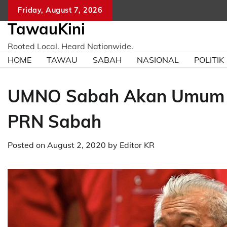
Skip
Friday, August 7, 2026
to
TawauKini
content
Rooted Local. Heard Nationwide.
HOME
TAWAU
SABAH
NASIONAL
POLITIK
UMNO Sabah Akan Umum Se
PRN Sabah
Posted on
August 2, 2020
by
Editor KR