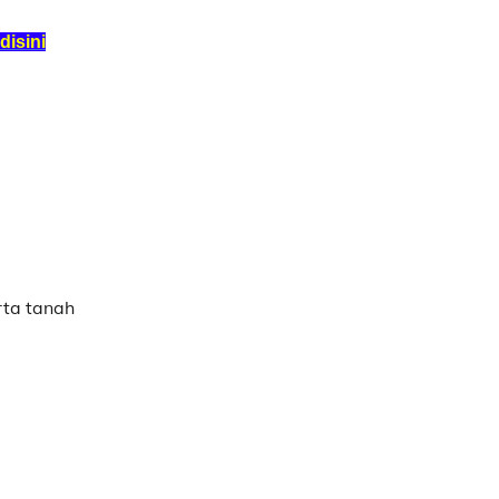
isini
rta tanah