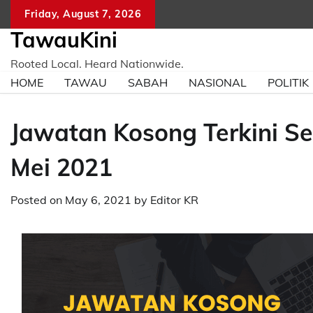
Skip
Friday, August 7, 2026
to
TawauKini
content
Rooted Local. Heard Nationwide.
HOME
TAWAU
SABAH
NASIONAL
POLITIK
Jawatan Kosong Terkini Se
Mei 2021
Posted on
May 6, 2021
by
Editor KR