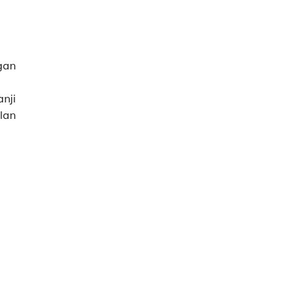
gan
nji
lan