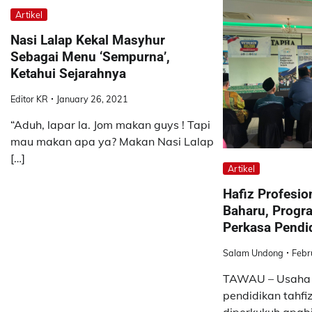
Artikel
Nasi Lalap Kekal Masyhur
Sebagai Menu ‘Sempurna’,
Ketahui Sejarahnya
Editor KR
January 26, 2021
“Aduh, lapar la. Jom makan guys ! Tapi
mau makan apa ya? Makan Nasi Lalap
[…]
Artikel
Hafiz Profesio
Baharu, Prog
Perkasa Pendi
Salam Undong
Febr
TAWAU – Usaha
pendidikan tahfi