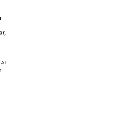
h
ar,
 Al
n