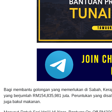
Bagi membantu golongan yang memerlukan di Sabah, Kera
yang berjumlah RM154,835,981 juta. Peruntukan yang disa
juga bakul makanan.
Menurut Datuk Seri Hajiji Hj Noor, Bantuan On-Off RM