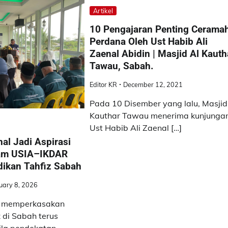
Artikel
10 Pengajaran Penting Cerama
Perdana Oleh Ust Habib Ali
Zaenal Abidin | Masjid Al Kauth
Tawau, Sabah.
Editor KR
December 12, 2021
Pada 10 Disember yang lalu, Masjid
Kauthar Tawau menerima kunjunga
Ust Habib Ali Zaenal […]
nal Jadi Aspirasi
ram USIA–IKDAR
dikan Tahfiz Sabah
uary 8, 2026
 memperkasakan
z di Sabah terus