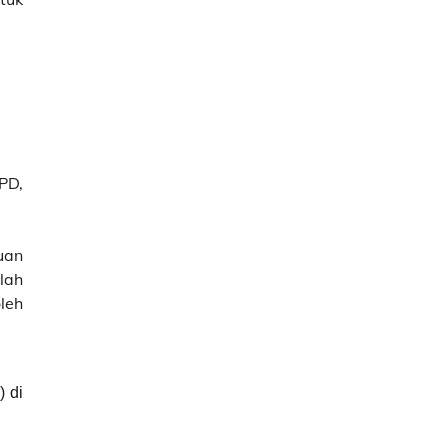
PD,
uan
lah
leh
 di