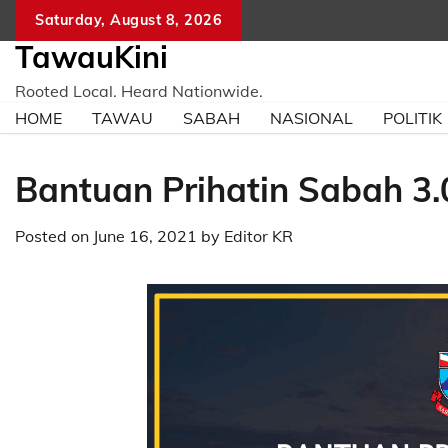
Skip
Saturday, August 8, 2026
to
TawauKini
content
Rooted Local. Heard Nationwide.
HOME
TAWAU
SABAH
NASIONAL
POLITIK
Bantuan Prihatin Sabah 3
Posted on
June 16, 2021
by
Editor KR