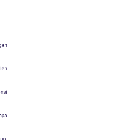
gan
leh
ensi
mpa
un,