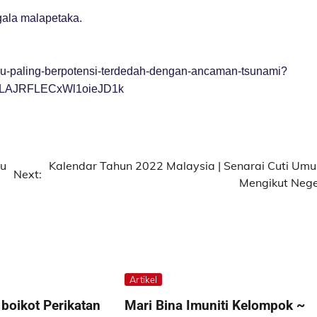
gala malapetaka.
wau-paling-berpotensi-terdedah-dengan-ancaman-tsunami?
bLAJRFLECxWl1oieJD1k
lu
Kalendar Tahun 2022 Malaysia | Senarai Cuti Um
Next:
Mengikut Nege
Artikel
boikot Perikatan
Mari Bina Imuniti Kelompok ~