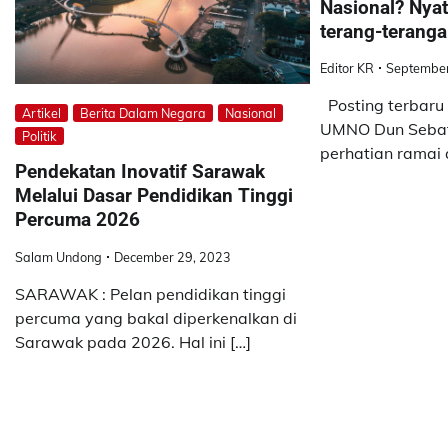
Nasional? Nya
terang-terang
Editor KR
September
Posting terbaru
Artikel
Berita Dalam Negara
Nasional
UMNO Dun Sebatik
Politik
perhatian ramai 
Pendekatan Inovatif Sarawak
Melalui Dasar Pendidikan Tinggi
Percuma 2026
Salam Undong
December 29, 2023
SARAWAK : Pelan pendidikan tinggi
percuma yang bakal diperkenalkan di
Sarawak pada 2026. Hal ini […]