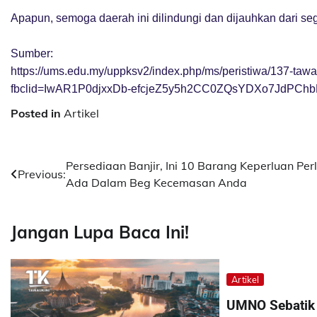
Apapun, semoga daerah ini dilindungi dan dijauhkan dari se
Sumber:
https://ums.edu.my/uppksv2/index.php/ms/peristiwa/137-ta
fbclid=IwAR1P0djxxDb-efcjeZ5y5h2CC0ZQsYDXo7JdPCh
Posted in
Artikel
Post
Persediaan Banjir, Ini 10 Barang Keperluan Per
Previous:
Ada Dalam Beg Kecemasan Anda
navigation
Jangan Lupa Baca Ini!
Artikel
UMNO Sebatik 