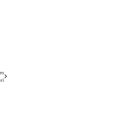
um
ri