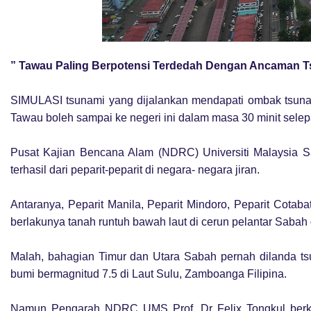
” Tawau Paling Berpotensi Terdedah Dengan Ancaman 
SIMULASI tsunami yang dijalankan mendapati ombak tsuna
Tawau boleh sampai ke negeri ini dalam masa 30 minit selep
Pusat Kajian Bencana Alam (NDRC) Universiti Malaysia 
terhasil dari peparit-peparit di negara- negara jiran.
Antaranya, Peparit Manila, Peparit Mindoro, Peparit Cotabat
berlakunya tanah runtuh bawah laut di cerun pelantar Sabah 
Malah, bahagian Timur dan Utara Sabah pernah dilanda t
bumi bermagnitud 7.5 di Laut Sulu, Zamboanga Filipina.
Namun Pengarah NDRC UMS Prof. Dr Felix Tongkul berkata