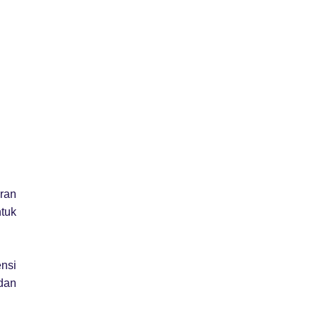
ran
ntuk
ensi
dan