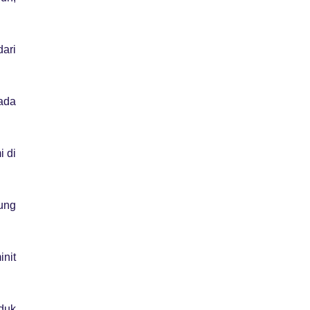
ari
pada
i di
ung
init
uduk