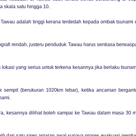
a skala satu hingga 10.
Tawau adalah tinggi kerana terdedah kepada ombak tsunami d
grafi rendah, justeru penduduk Tawau harus sentiasa berwas
lokasi yang serius untuk terkena kesannya jika berlaku tsunam
ak sempit (berukuran 1020km lebar), ketika ancaman bergant
nami.
ra, kesannya dilihat boleh sampai ke Tawau dalam masa 30 m
ebih dari satu siren amaran awal supaya proses evakuasi pend