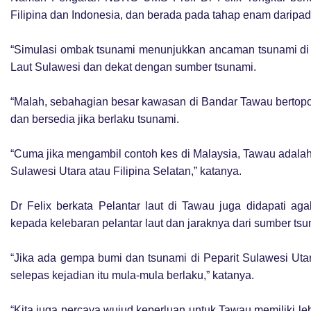
Filipina dan Indonesia, dan berada pada tahap enam daripad
“Simulasi ombak tsunami menunjukkan ancaman tsunami di 
Laut Sulawesi dan dekat dengan sumber tsunami.
“Malah, sebahagian besar kawasan di Bandar Tawau bertopo
dan bersedia jika berlaku tsunami.
“Cuma jika mengambil contoh kes di Malaysia, Tawau adalah 
Sulawesi Utara atau Filipina Selatan,” katanya.
Dr Felix berkata Pelantar laut di Tawau juga didapati ag
kepada kelebaran pelantar laut dan jaraknya dari sumber tsu
“Jika ada gempa bumi dan tsunami di Peparit Sulawesi Uta
selepas kejadian itu mula-mula berlaku,” katanya.
“Kita juga percaya wujud keperluan untuk Tawau memiliki l