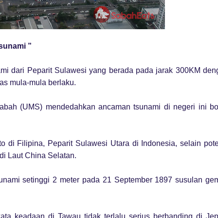
Tsunami ”
mi dari Peparit Sulawesi yang berada pada jarak 300KM den
as mula-mula berlaku.
Sabah (UMS) mendedahkan ancaman tsunami di negeri ini bo
o di Filipina, Peparit Sulawesi Utara di Indonesia, selain pot
di Laut China Selatan.
sunami setinggi 2 meter pada 21 September 1897 susulan ge
 keadaan di Tawau tidak terlalu serius berbanding di Jep