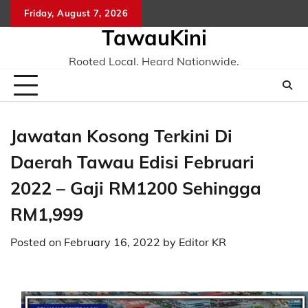
Skip
Friday, August 7, 2026
to
TawauKini
content
Rooted Local. Heard Nationwide.
Jawatan Kosong Terkini Di
Daerah Tawau Edisi Februari
2022 – Gaji RM1200 Sehingga
RM1,999
Posted on
February 16, 2022
by
Editor KR