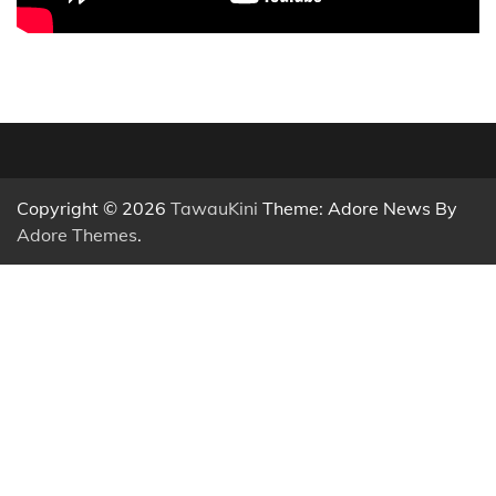
Copyright © 2026
TawauKini
Theme: Adore News By
Adore Themes
.