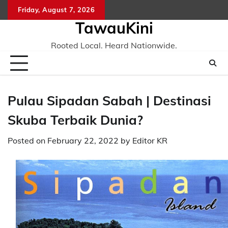
Skip
Friday, August 7, 2026
to
TawauKini
content
Rooted Local. Heard Nationwide.
Pulau Sipadan Sabah | Destinasi
Skuba Terbaik Dunia?
Posted on
February 22, 2022
by
Editor KR