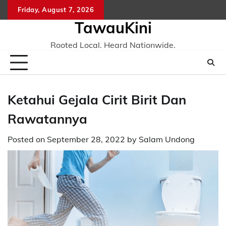
Skip
Friday, August 7, 2026
to
TawauKini
content
Rooted Local. Heard Nationwide.
Ketahui Gejala Cirit Birit Dan
Rawatannya
Posted on
September 28, 2022
by
Salam Undong