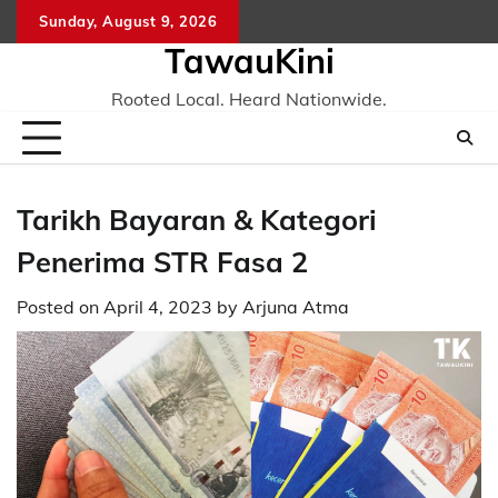
Skip
Sunday, August 9, 2026
to
TawauKini
content
Rooted Local. Heard Nationwide.
Tarikh Bayaran & Kategori
Penerima STR Fasa 2
Posted on
April 4, 2023
by
Arjuna Atma