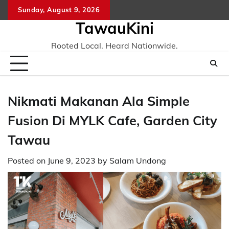
Skip
Sunday, August 9, 2026
to
TawauKini
content
Rooted Local. Heard Nationwide.
Nikmati Makanan Ala Simple
Fusion Di MYLK Cafe, Garden City
Tawau
Posted on
June 9, 2023
by
Salam Undong