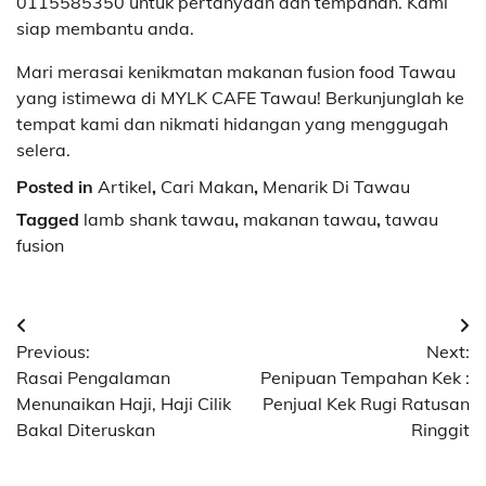
0115585350 untuk pertanyaan dan tempahan. Kami
siap membantu anda.
Mari merasai kenikmatan makanan fusion food Tawau
yang istimewa di MYLK CAFE Tawau! Berkunjunglah ke
tempat kami dan nikmati hidangan yang menggugah
selera.
Posted in
Artikel
,
Cari Makan
,
Menarik Di Tawau
Tagged
lamb shank tawau
,
makanan tawau
,
tawau
fusion
Post
Previous:
Next:
navigation
Rasai Pengalaman
Penipuan Tempahan Kek :
Menunaikan Haji, Haji Cilik
Penjual Kek Rugi Ratusan
Bakal Diteruskan
Ringgit