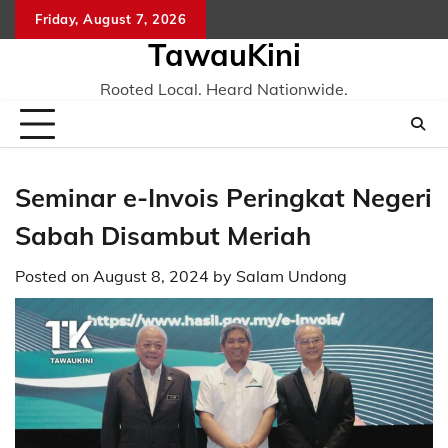
Skip
Friday, August 7, 2026
to
TawauKini
content
Rooted Local. Heard Nationwide.
Seminar e-Invois Peringkat Negeri
Sabah Disambut Meriah
Posted on
August 8, 2024
by
Salam Undong