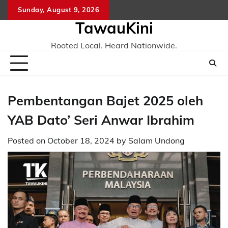
Skip
Sunday, August 9, 2026
to
TawauKini
content
Rooted Local. Heard Nationwide.
Pembentangan Bajet 2025 oleh
YAB Dato’ Seri Anwar Ibrahim
Posted on
October 18, 2024
by
Salam Undong