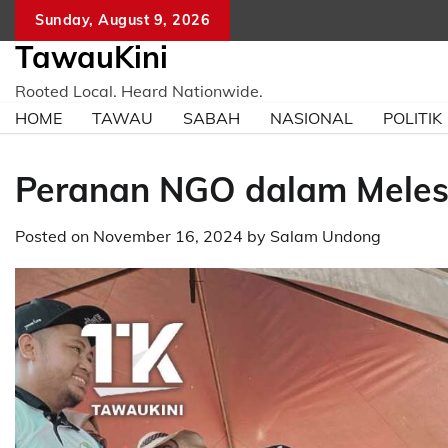
Skip
Sunday, August 9, 2026
to
TawauKini
content
Rooted Local. Heard Nationwide.
HOME
TAWAU
SABAH
NASIONAL
POLITIK
Peranan NGO dalam Melest
Posted on
November 16, 2024
by
Salam Undong