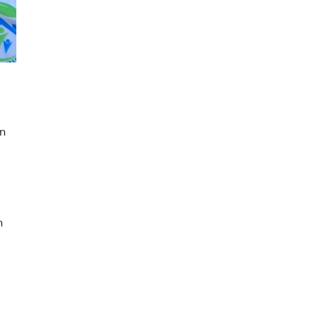
g
n
n