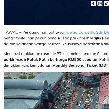
TAWAU – Pengumuman bahawa
Tawau Carparks Sdn B
pengambilalihan penuh pengurusan parkir oleh
Majlis P
dalam kalangan warga netizen, khususnya berkaitan
kada
Menerusi makluman rasmi, MPT kini melaksanakan Siste
parkir rezab Petak Putih berharga RM500 sebulan
, Peta
dimaklumkan, kemudahan
Monthly Seasonal Ticket (MST