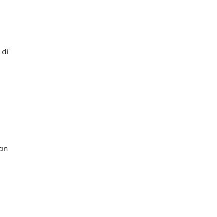
 di
ian