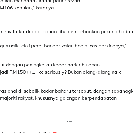
aikan mendadak kadar parkir rezab.
RM106 sebulan,” katanya.
menyifatkan kadar baharu itu membebankan pekerja harian
gus naik teksi pergi bandar kalau begini cas parkingnya,”
jut dengan peningkatan kadar parkir bulanan.
jadi RM150++… like seriously? Bukan alang-alang naik
asional di sebalik kadar baharu tersebut, dengan sebahag
majoriti rakyat, khususnya golongan berpendapatan