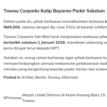
Tawau Carparks Kutip Bayaran Parkir Sebelum 
Dalam pada itu, pihak berkuasa memaklumkan bahawa
k
RM5,000
, selaras dengan By-Law 53(1) di bawah
Unifor
Tawau Carparks Sdn Bhd turut menjelaskan bahawa pih
bertarikh sebelum 1 Januari 2026
, manakala sebarang ur
perlu dirujuk terus kepada MPT.
Setakat ini, orang ramai berharap agar pihak berkuasa 
mempertimbangkan semula mekanisme pelaksanaan kad
mereka yang bergantung kepada parkir harian dan bulan
Posted in
Artikel
,
Berita Tawau
,
Informasi
Post
Mayat Lelaki Ditemui di Kedai Kosong Batu 15,
Previous:
Tawau
navigation