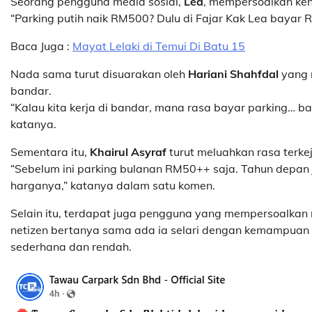
Seorang pengguna media sosial,
Lea
, mempersoalkan ken
“Parking putih naik RM500? Dulu di Fajar Kak Lea bayar 
Baca Juga :
Mayat Lelaki di Temui Di Batu 15
Nada sama turut disuarakan oleh
Hariani Shahfdal
yang 
bandar.
“Kalau kita kerja di bandar, mana rasa bayar parking… ba
katanya.
Sementara itu,
Khairul Asyraf
turut meluahkan rasa terke
“Sebelum ini parking bulanan RM50++ saja. Tahun depan 
harganya,” katanya dalam satu komen.
Selain itu, terdapat juga pengguna yang mempersoalkan r
netizen bertanya sama ada ia selari dengan kemampuan 
sederhana dan rendah.