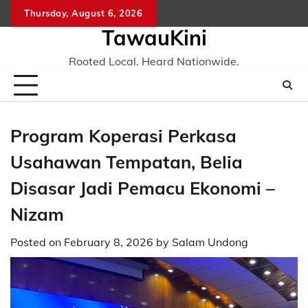
Skip
Thursday, August 6, 2026
to
TawauKini
content
Rooted Local. Heard Nationwide.
Program Koperasi Perkasa
Usahawan Tempatan, Belia
Disasar Jadi Pemacu Ekonomi –
Nizam
Posted on
February 8, 2026
by
Salam Undong