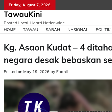
Skip
Friday, August 7, 2026
to
TawauKini
content
Rooted Local. Heard Nationwide.
HOME
TAWAU
SABAH
NASIONAL
POLITIK
Kg. Asaon Kudat – 4 ditaha
negara desak bebaskan s
Posted on
May 19, 2026
by
Fadhil