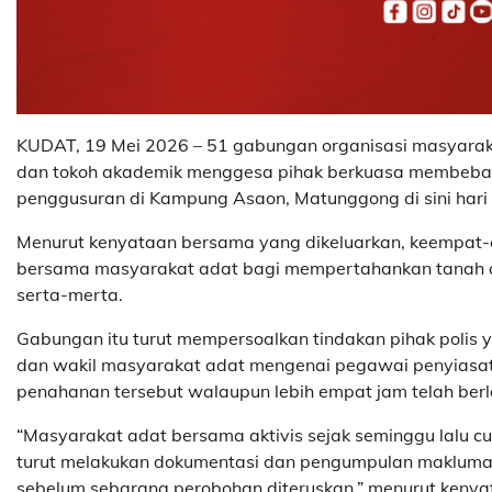
KUDAT, 19 Mei 2026 – 51 gabungan organisasi masyaraka
dan tokoh akademik menggesa pihak berkuasa membebask
penggusuran di Kampung Asaon, Matunggong di sini hari i
Menurut kenyataan bersama yang dikeluarkan, keempat-e
bersama masyarakat adat bagi mempertahankan tanah 
serta-merta.
Gabungan itu turut mempersoalkan tindakan pihak poli
dan wakil masyarakat adat mengenai pegawai penyiasat
penahanan tersebut walaupun lebih empat jam telah berl
“Masyarakat adat bersama aktivis sejak seminggu lalu c
turut melakukan dokumentasi dan pengumpulan maklumat 
sebelum sebarang perobohan diteruskan,” menurut kenyat