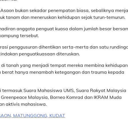
Asaon bukan sekadar penempatan biasa, sebaliknya menja
cuk tanam dan meneruskan kehidupan sejak turun-temurun.
ehadiran anggota penguat kuasa dalam jumlah besar bersa
kampung tersebut.
asi penggusuran dihentikan serta-merta dan satu runding
tindakan penguatkuasaan diteruskan.
oh di tanah yang menjadi tempat mereka membina kehidupan
era berat hanya menambah ketegangan dan trauma kepada
si termasuk Suara Mahasiswa UMS, Suara Rakyat Malaysia
), Greenpeace Malaysia, Borneo Komrad dan IKRAM Muda
an aktivis mahasiswa.
 ASAON, MATUNGGONG, KUDAT