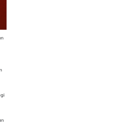
an
n
gi
an