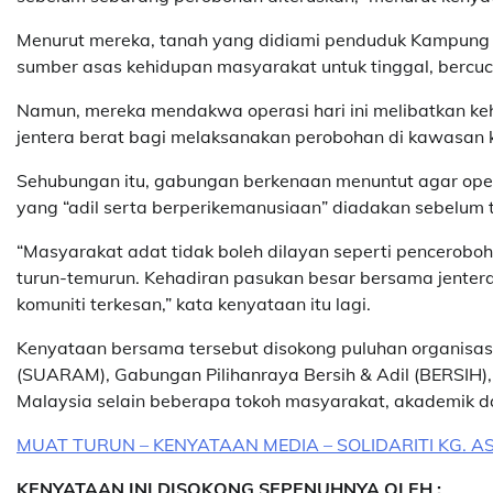
Menurut mereka, tanah yang didiami penduduk Kampung 
sumber asas kehidupan masyarakat untuk tinggal, bercu
Namun, mereka mendakwa operasi hari ini melibatkan k
jentera berat bagi melaksanakan perobohan di kawasan 
Sehubungan itu, gabungan berkenaan menuntut agar oper
yang “adil serta berperikemanusiaan” diadakan sebelum 
“Masyarakat adat tidak boleh dilayan seperti pencerob
turun-temurun. Kehadiran pasukan besar bersama jent
komuniti terkesan,” kata kenyataan itu lagi.
Kenyataan bersama tersebut disokong puluhan organisa
(SUARAM), Gabungan Pilihanraya Bersih & Adil (BERSIH
Malaysia selain beberapa tokoh masyarakat, akademik d
MUAT TURUN – KENYATAAN MEDIA – SOLIDARITI KG.
KENYATAAN INI DISOKONG SEPENUHNYA OLEH :