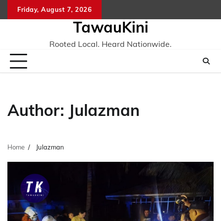
Skip
Friday, August 7, 2026
to
TawauKini
content
Rooted Local. Heard Nationwide.
Author:
Julazman
Home
Julazman