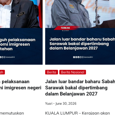
ah
Berita
Berita Nasional
 pelaksanaan
Jalan luar bandar baharu Sabah
i imigresen negeri
Sarawak bakal dipertimbang
dalam Belanjawan 2027
Yusri
June 30, 2026
 memutuskan
KUALA LUMPUR – Kerajaan akan