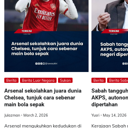
Berita
Berita Luar Negara
Sukan
Berita
Berita Sab
Arsenal sekolahkan juara dunia
Sabah tangguh
Chelsea, tunjuk cara sebenar
AKPS, autonom
main bola sepak
dipertahan
Julazman
March 2, 2026
Yusri
May 14, 2026
Arsenal mengukuhkan kedudukan di
Kerajaan Sabah