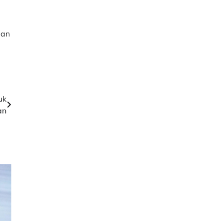
dan
uk
an