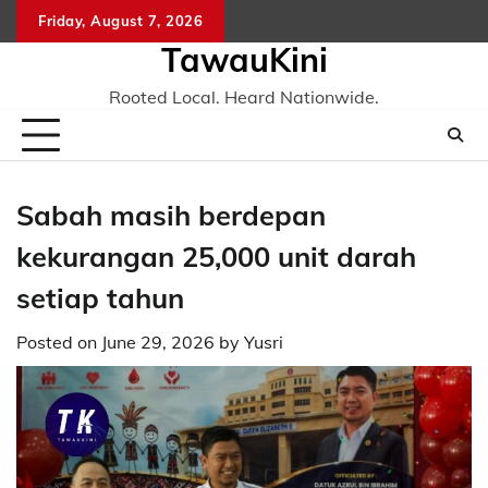
Skip
Friday, August 7, 2026
to
TawauKini
content
Rooted Local. Heard Nationwide.
Sabah masih berdepan
kekurangan 25,000 unit darah
setiap tahun
Posted on
June 29, 2026
by
Yusri