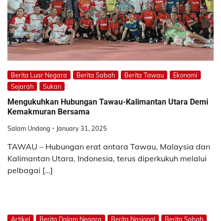
Berita Luar Negara
Berita Sabah
Berita Tawau
Ekonomi
Sejarah
Sukan
Mengukuhkan Hubungan Tawau-Kalimantan Utara Demi
Kemakmuran Bersama
Salam Undong
January 31, 2025
TAWAU – Hubungan erat antara Tawau, Malaysia dan
Kalimantan Utara, Indonesia, terus diperkukuh melalui
pelbagai […]
Artikel
Berita Dalam Negara
Berita Nasional
Berita Sabah