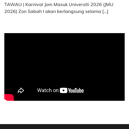
TAWAU | Karnival Jom Masuk Universiti 2026 (JMU
2026) Zon Sabah I akan berlangsung selama […]