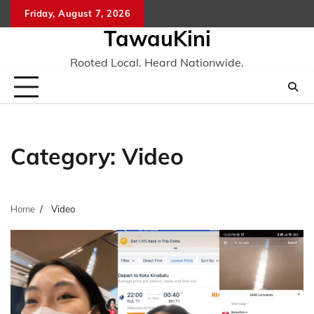
Skip
Friday, August 7, 2026
to
TawauKini
content
Rooted Local. Heard Nationwide.
Category:
Video
Home
Video