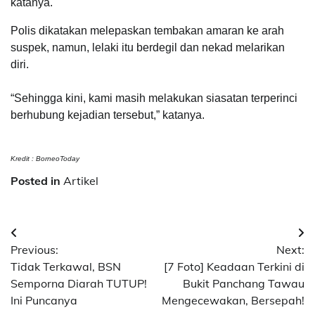
katanya.
Polis dikatakan melepaskan tembakan amaran ke arah
suspek, namun, lelaki itu berdegil dan nekad melarikan
diri.
“Sehingga kini, kami masih melakukan siasatan terperinci
berhubung kejadian tersebut,” katanya.
Kredit : BorneoToday
Posted in
Artikel
Post
Previous:
Next:
navigation
Tidak Terkawal, BSN
[7 Foto] Keadaan Terkini di
Semporna Diarah TUTUP!
Bukit Panchang Tawau
Ini Puncanya
Mengecewakan, Bersepah!