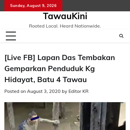
Skip
Sunday, August 9, 2026
to
TawauKini
content
Rooted Local. Heard Nationwide.
[Live FB] Lapan Das Tembakan
Gemparkan Penduduk Kg
Hidayat, Batu 4 Tawau
Posted on
August 3, 2020
by
Editor KR