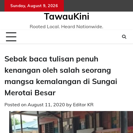
Skip
Sunday, August 9, 2026
to
TawauKini
content
Rooted Local. Heard Nationwide.
Sebak baca tulisan penuh
kenangan oleh salah seorang
mangsa kemalangan di Sungai
Merotai Besar
Posted on
August 11, 2020
by
Editor KR