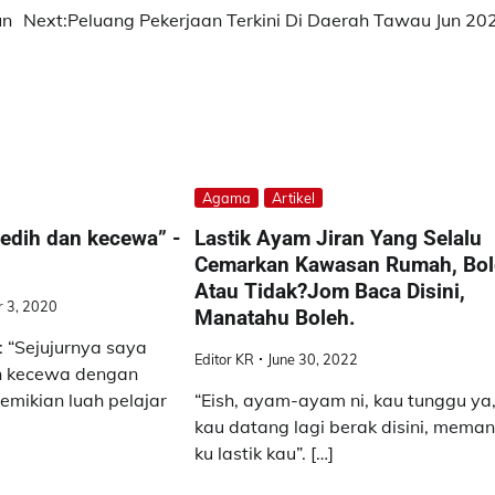
un
Next:
Peluang Pekerjaan Terkini Di Daerah Tawau Jun 20
Agama
Artikel
edih dan kecewa” -
Lastik Ayam Jiran Yang Selalu
Cemarkan Kawasan Rumah, Bo
Atau Tidak?Jom Baca Disini,
 3, 2020
Manatahu Boleh.
“Sejujurnya saya
Editor KR
June 30, 2022
n kecewa dengan
emikian luah pelajar
“Eish, ayam-ayam ni, kau tunggu ya
kau datang lagi berak disini, mema
ku lastik kau”. […]