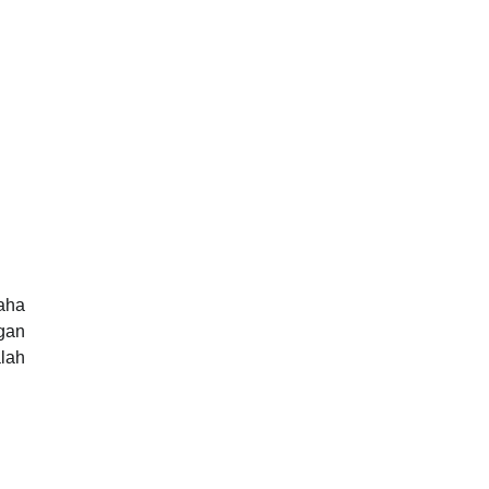
aha
gan
alah