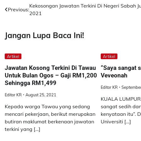
Post
Kekosongan Jawatan Terkini Di Negeri Sabah J
Previous:
2021
navigation
Jangan Lupa Baca Ini!
Artikel
Artikel
Jawatan Kosong Terkini Di Tawau
“Saya sangat s
Untuk Bulan Ogos – Gaji RM1,200
Veveonah
Sehingga RM1,499
Editor KR
September
Editor KR
August 25, 2021
KUALA LUMPUR: 
Kepada warga Tawau yang sedang
sangat sedih da
mencari pekerjaan, berikut merupakan
kenyataan itu”. D
butiran maklumat berkenaan jawatan
Universiti […]
terkini yang […]