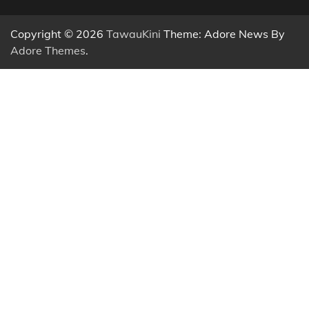
Copyright © 2026
TawauKini
Theme: Adore News By
Adore Themes
.