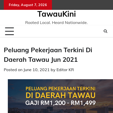
Skip
Friday, August 7, 2026
to
TawauKini
content
Rooted Local. Heard Nationwide.
Peluang Pekerjaan Terkini Di
Daerah Tawau Jun 2021
Posted on
June 10, 2021
by
Editor KR