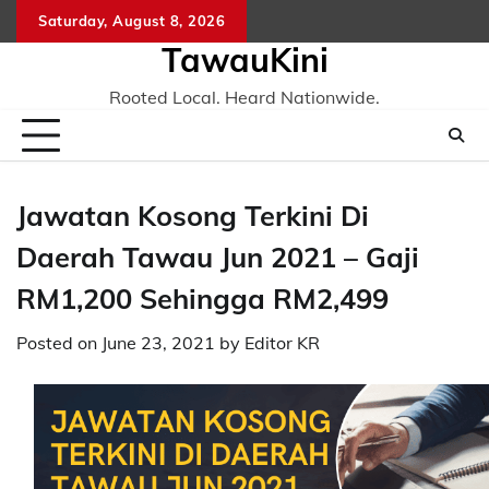
Skip
Saturday, August 8, 2026
to
TawauKini
content
Rooted Local. Heard Nationwide.
Jawatan Kosong Terkini Di
Daerah Tawau Jun 2021 – Gaji
RM1,200 Sehingga RM2,499
Posted on
June 23, 2021
by
Editor KR