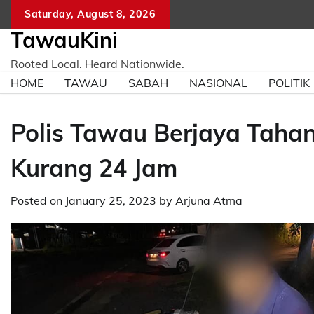
Skip
Saturday, August 8, 2026
to
TawauKini
content
Rooted Local. Heard Nationwide.
HOME
TAWAU
SABAH
NASIONAL
POLITIK
Polis Tawau Berjaya Tahan 
Kurang 24 Jam
Posted on
January 25, 2023
by
Arjuna Atma