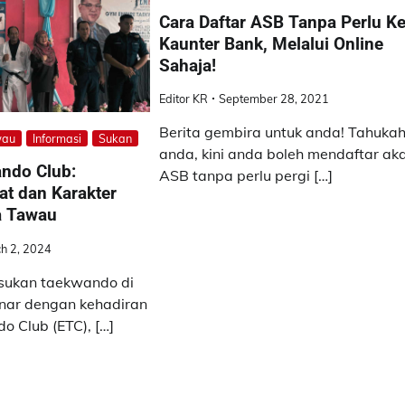
Cara Daftar ASB Tanpa Perlu K
Kaunter Bank, Melalui Online
Sahaja!
Editor KR
September 28, 2021
Berita gembira untuk anda! Tahuka
wau
Informasi
Sukan
anda, kini anda boleh mendaftar ak
ndo Club:
ASB tanpa perlu pergi […]
t dan Karakter
a Tawau
h 2, 2024
sukan taekwando di
inar dengan kehadiran
 Club (ETC), […]