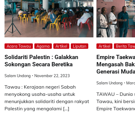
Acara Tawau
Agama
Artikel
Liputan
Artikel
Berita Ta
Solidariti Palestin : Galakkan
Empire Taekwa
Sokongan Secara Beretika
Mengasah Baka
Generasi Mud
Salam Undong
November 22, 2023
Salam Undong
Marc
Tawau : Kerajaan negeri Sabah
menyokong usaha-usaha untuk
TAWAU – Dunia 
menunjukkan solidariti dengan rakyat
Tawau, kini bers
Palestin yang mengalami […]
Empire Taekwando