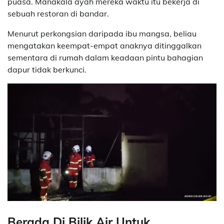
puasa. Manakala ayah mereka waktu itu bekerja di
sebuah restoran di bandar.
Menurut perkongsian daripada ibu mangsa, beliau
mengatakan keempat-empat anaknya ditinggalkan
sementara di rumah dalam keadaan pintu bahagian
dapur tidak berkunci.
Berada Di Bilik Air Untuk