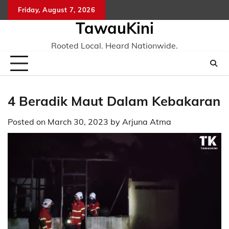
Skip
Friday, August 7, 2026
to
TawauKini
content
Rooted Local. Heard Nationwide.
4 Beradik Maut Dalam Kebakaran
Posted on
March 30, 2023
by
Arjuna Atma