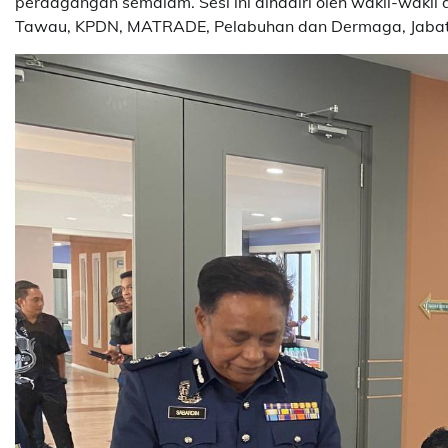
perdagangan semalam. Sesi ini dihadiri oleh wakil-wakil
Tawau, KPDN, MATRADE, Pelabuhan dan Dermaga, Jabatan