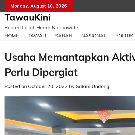
Skip
Monday, August 10, 2026
to
TawauKini
content
Rooted Local. Heard Nationwide.
HOME
TAWAU
SABAH
NASIONAL
POLITIK
Usaha Memantapkan Aktiv
Perlu Dipergiat
Posted on
October 20, 2023
by
Salam Undong