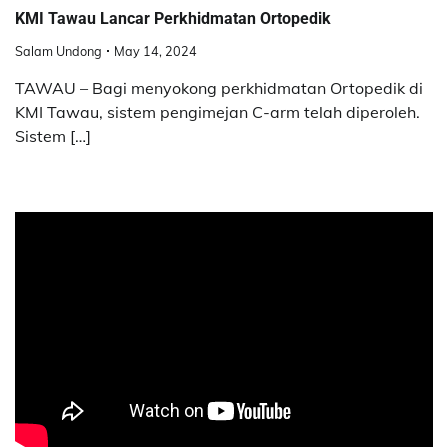
KMI Tawau Lancar Perkhidmatan Ortopedik
Salam Undong
May 14, 2024
TAWAU – Bagi menyokong perkhidmatan Ortopedik di
KMI Tawau, sistem pengimejan C-arm telah diperoleh.
Sistem […]