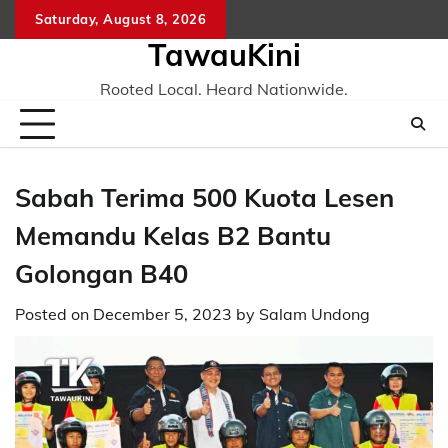
Skip
Saturday, August 8, 2026
to
TawauKini
content
Rooted Local. Heard Nationwide.
Sabah Terima 500 Kuota Lesen
Memandu Kelas B2 Bantu
Golongan B40
Posted on
December 5, 2023
by
Salam Undong