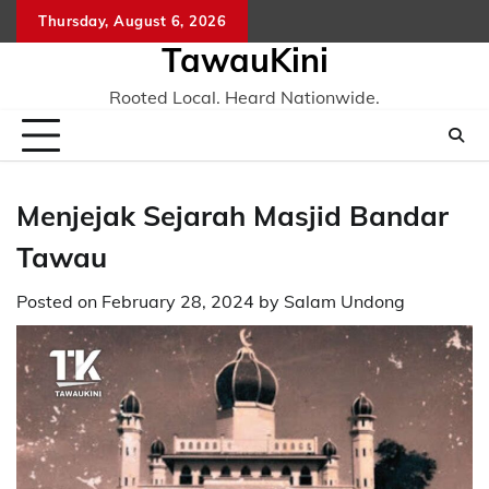
Skip
Thursday, August 6, 2026
to
TawauKini
content
Rooted Local. Heard Nationwide.
Menjejak Sejarah Masjid Bandar
Tawau
Posted on
February 28, 2024
by
Salam Undong