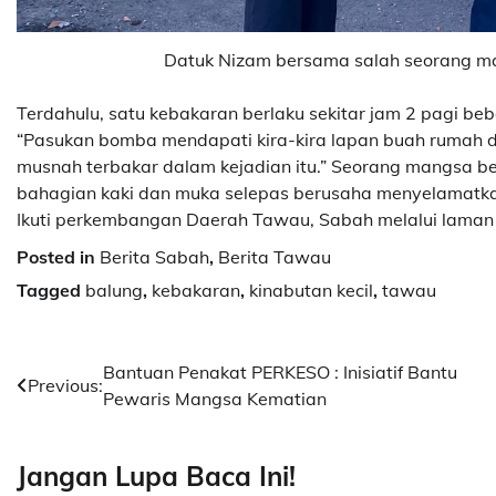
Datuk Nizam bersama salah seorang m
Terdahulu, satu kebakaran berlaku sekitar jam 2 pagi be
“Pasukan bomba mendapati kira-kira lapan buah rumah d
musnah terbakar dalam kejadian itu.” Seorang mangsa be
bahagian kaki dan muka selepas berusaha menyelamatkan
Ikuti perkembangan Daerah Tawau, Sabah melalui laman
Posted in
Berita Sabah
,
Berita Tawau
Tagged
balung
,
kebakaran
,
kinabutan kecil
,
tawau
Post
Bantuan Penakat PERKESO : Inisiatif Bantu
Previous:
Pewaris Mangsa Kematian
navigation
Jangan Lupa Baca Ini!