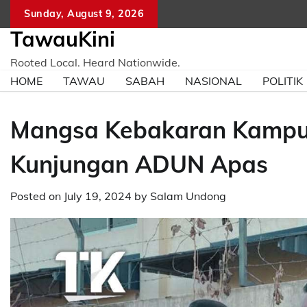
Skip
Sunday, August 9, 2026
to
TawauKini
content
Rooted Local. Heard Nationwide.
HOME
TAWAU
SABAH
NASIONAL
POLITIK
Mangsa Kebakaran Kampun
Kunjungan ADUN Apas
Posted on
July 19, 2024
by
Salam Undong