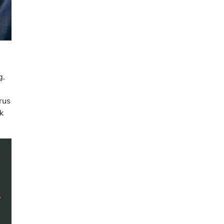
g.
rus
k