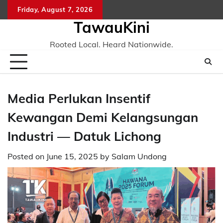
Skip
Friday, August 7, 2026
to
TawauKini
content
Rooted Local. Heard Nationwide.
Media Perlukan Insentif
Kewangan Demi Kelangsungan
Industri — Datuk Lichong
Posted on
June 15, 2025
by
Salam Undong