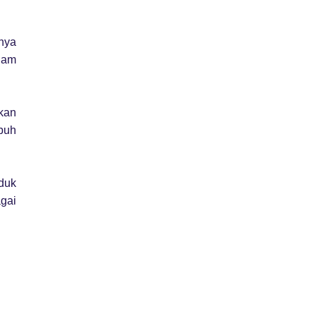
nya
olam
akan
ubuh
uduk
gai