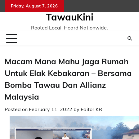
Skip
Friday, August 7, 2026
to
TawauKini
content
Rooted Local. Heard Nationwide.
Macam Mana Mahu Jaga Rumah
Untuk Elak Kebakaran – Bersama
Bomba Tawau Dan Allianz
Malaysia
Posted on
February 11, 2022
by
Editor KR