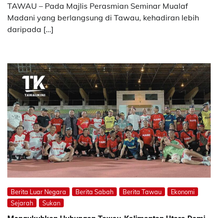
TAWAU – Pada Majlis Perasmian Seminar Mualaf
Madani yang berlangsung di Tawau, kehadiran lebih
daripada […]
Berita Luar Negara
Berita Sabah
Berita Tawau
Ekonomi
Sejarah
Sukan