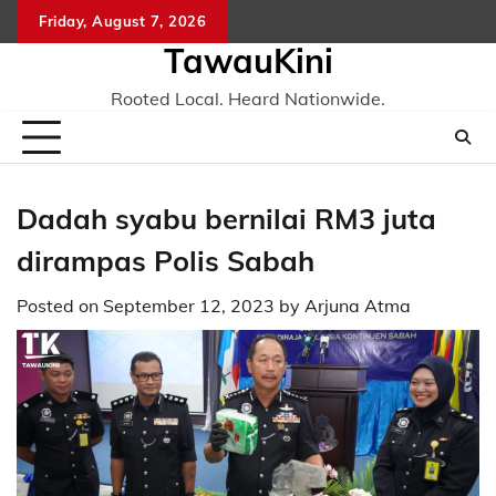
Skip
Friday, August 7, 2026
to
TawauKini
content
Rooted Local. Heard Nationwide.
Dadah syabu bernilai RM3 juta
dirampas Polis Sabah
Posted on
September 12, 2023
by
Arjuna Atma