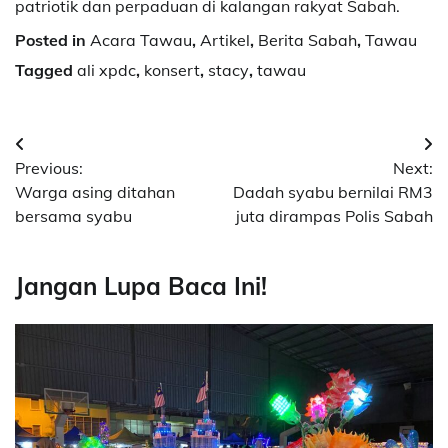
patriotik dan perpaduan di kalangan rakyat Sabah.
Posted in
Acara Tawau
,
Artikel
,
Berita Sabah
,
Tawau
Tagged
ali xpdc
,
konsert
,
stacy
,
tawau
Post
Previous:
Next:
navigation
Warga asing ditahan
Dadah syabu bernilai RM3
bersama syabu
juta dirampas Polis Sabah
Jangan Lupa Baca Ini!