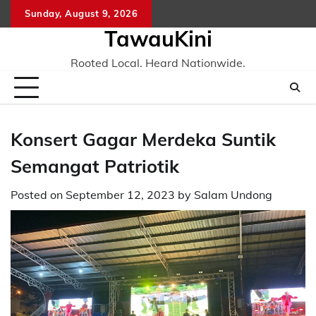
Skip
Sunday, August 9, 2026
to
TawauKini
content
Rooted Local. Heard Nationwide.
Konsert Gagar Merdeka Suntik
Semangat Patriotik
Posted on
September 12, 2023
by
Salam Undong