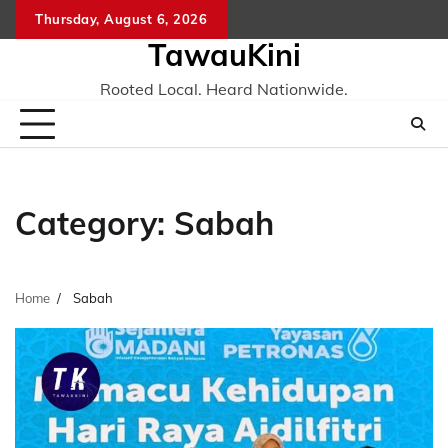
Skip
Thursday, August 6, 2026
to
TawauKini
content
Rooted Local. Heard Nationwide.
Category:
Sabah
Home
Sabah