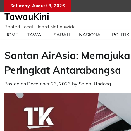
Skip
Saturday, August 8, 2026
to
TawauKini
content
Rooted Local. Heard Nationwide.
HOME
TAWAU
SABAH
NASIONAL
POLITIK
Santan AirAsia: Memajuka
Peringkat Antarabangsa
Posted on
December 23, 2023
by
Salam Undong