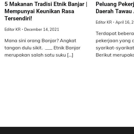
5 Makanan Tradisi Etnik Banjar |
Peluang Pekerj
Mempunyai Keunikan Rasa
Daerah Tawau 
Tersendiri!
Editor KR
April 16, 
Editor KR
December 14, 2021
Terdapat beber
Mana sini orang Banjar? Angkat
pekerjaan yang 
tangan dulu sikit. ___ Etnik Banjar
syarikat-syarika
merupakan salah satu suku […]
Berikut merupaka