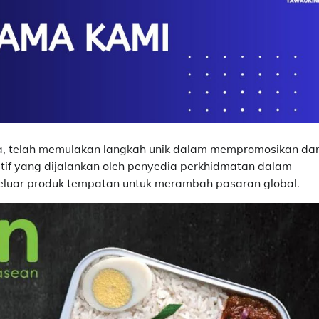
a, telah memulakan langkah unik dalam mempromosikan da
atif yang dijalankan oleh penyedia perkhidmatan dalam
luar produk tempatan untuk merambah pasaran global.