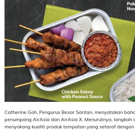
Catherine Goh, Pengurus Besar Santan, menyatakan baha
penumpang AirAsia dan AirAsia X. Menurutnya, langkah
menyokong kualiti produk tempatan yang setaraf dengan