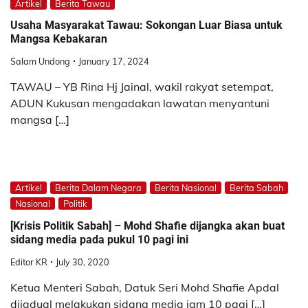
Artikel
Berita Tawau
Usaha Masyarakat Tawau: Sokongan Luar Biasa untuk
Mangsa Kebakaran
Salam Undong
January 17, 2024
TAWAU – YB Rina Hj Jainal, wakil rakyat setempat,
ADUN Kukusan mengadakan lawatan menyantuni
mangsa […]
Artikel
Berita Dalam Negara
Berita Nasional
Berita Sabah
Nasional
Politik
[Krisis Politik Sabah] – Mohd Shafie dijangka akan buat
sidang media pada pukul 10 pagi ini
Editor KR
July 30, 2020
Ketua Menteri Sabah, Datuk Seri Mohd Shafie Apdal
dijadual melakukan sidang media jam 10 pagi […]