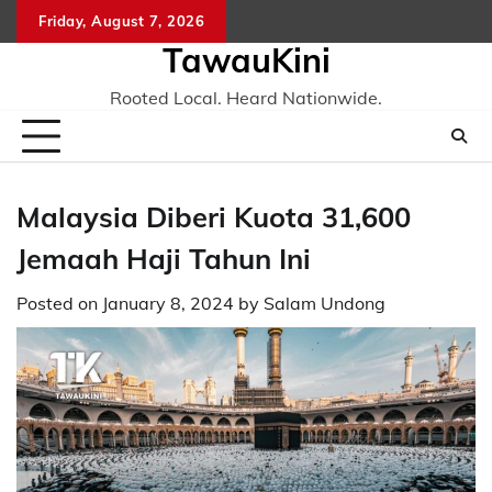
Skip
Friday, August 7, 2026
to
TawauKini
content
Rooted Local. Heard Nationwide.
Malaysia Diberi Kuota 31,600
Jemaah Haji Tahun Ini
Posted on
January 8, 2024
by
Salam Undong