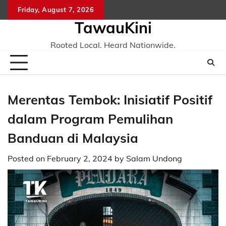
Skip
Friday, August 7, 2026
to
TawauKini
content
Rooted Local. Heard Nationwide.
Merentas Tembok: Inisiatif Positif
dalam Program Pemulihan
Banduan di Malaysia
Posted on
February 2, 2024
by
Salam Undong