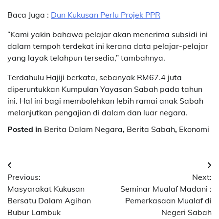
Baca Juga :
Dun Kukusan Perlu Projek PPR
“Kami yakin bahawa pelajar akan menerima subsidi ini
dalam tempoh terdekat ini kerana data pelajar-pelajar
yang layak telahpun tersedia,” tambahnya.
Terdahulu Hajiji berkata, sebanyak RM67.4 juta
diperuntukkan Kumpulan Yayasan Sabah pada tahun
ini. Hal ini bagi membolehkan lebih ramai anak Sabah
melanjutkan pengajian di dalam dan luar negara.
Posted in
Berita Dalam Negara
,
Berita Sabah
,
Ekonomi
Post
Previous:
Next:
navigation
Masyarakat Kukusan
Seminar Mualaf Madani :
Bersatu Dalam Agihan
Pemerkasaan Mualaf di
Bubur Lambuk
Negeri Sabah