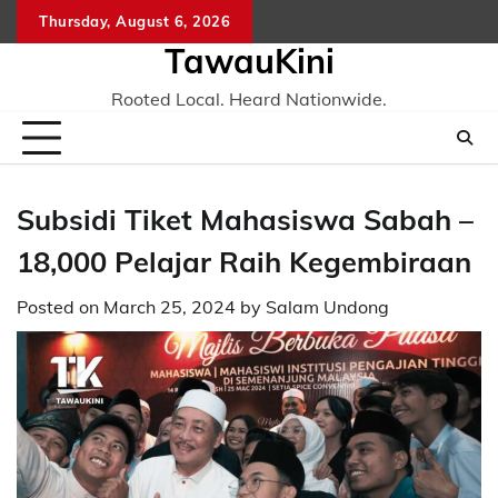
Skip
Thursday, August 6, 2026
to
TawauKini
content
Rooted Local. Heard Nationwide.
Subsidi Tiket Mahasiswa Sabah –
18,000 Pelajar Raih Kegembiraan
Posted on
March 25, 2024
by
Salam Undong