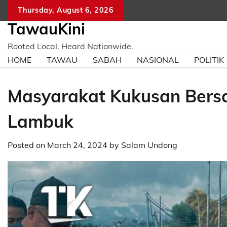
Skip
Thursday, August 6, 2026
to
TawauKini
content
Rooted Local. Heard Nationwide.
HOME
TAWAU
SABAH
NASIONAL
POLITIK
Masyarakat Kukusan Bers
Lambuk
Posted on
March 24, 2024
by
Salam Undong