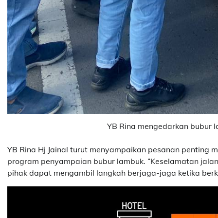
YB Rina mengedarkan bubur 
YB Rina Hj Jainal turut menyampaikan pesanan penting
program penyampaian bubur lambuk. “Keselamatan jala
pihak dapat mengambil langkah berjaga-jaga ketika berk