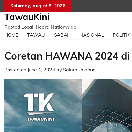
Skip
Saturday, August 8, 2026
to
TawauKini
content
Rooted Local. Heard Nationwide.
HOME
TAWAU
SABAH
NASIONAL
POLITIK
Coretan HAWANA 2024 di 
Posted on
June 4, 2024
by
Salam Undong