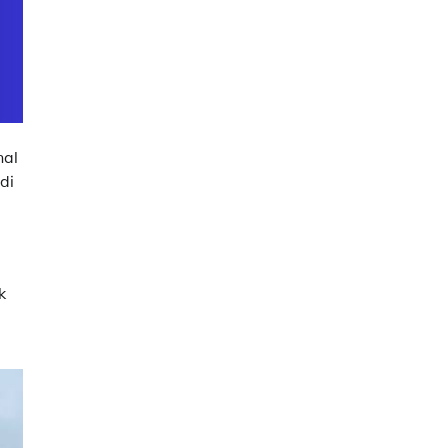
nal
di
k