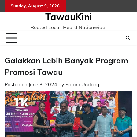
Skip
Sunday, August 9, 2026
to
TawauKini
content
Rooted Local. Heard Nationwide.
Galakkan Lebih Banyak Program
Promosi Tawau
Posted on
June 3, 2024
by
Salam Undong