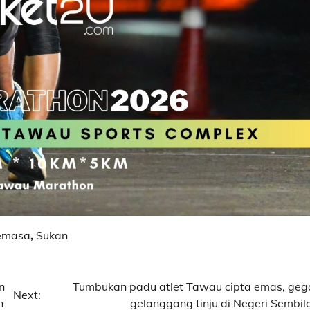
emasa
,
Sukan
n
Tumbukan padu atlet Tawau cipta emas, geg
Next:
n
gelanggang tinju di Negeri Sembil