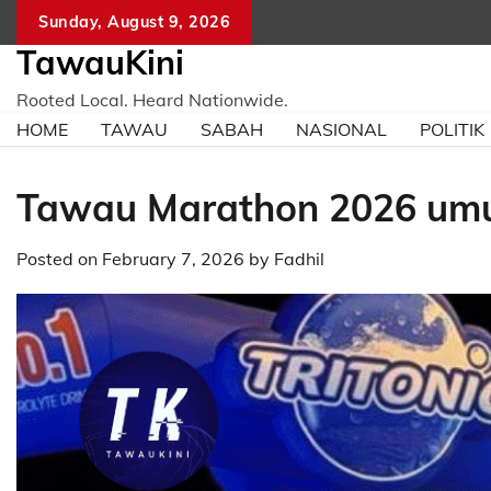
Skip
Sunday, August 9, 2026
to
TawauKini
content
Rooted Local. Heard Nationwide.
HOME
TAWAU
SABAH
NASIONAL
POLITIK
Tawau Marathon 2026 umu
Posted on
February 7, 2026
by
Fadhil