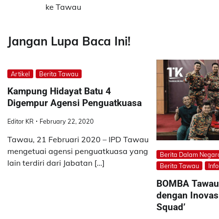
navigation
ke Tawau
Jangan Lupa Baca Ini!
Artikel
Berita Tawau
Kampung Hidayat Batu 4
Digempur Agensi Penguatkuasa
Editor KR
February 22, 2020
Tawau, 21 Februari 2020 – IPD Tawau
mengetuai agensi penguatkuasa yang
Berita Dalam Negar
lain terdiri dari Jabatan […]
Berita Tawau
Inf
BOMBA Tawau 
dengan Inovasi
Squad’