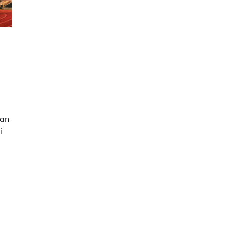
ran
i