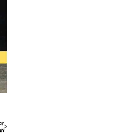
ar
an