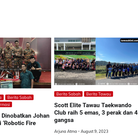
Berita Sabah
Berita Tawau
a
Berita Sabah
Scott Elite Tawau Taekwando
ormasi
Club raih 5 emas, 3 perak dan 4
Dinobatkan Johan
gangsa
 ‘Robotic Fire
Arjuna Atma
August 9, 2023