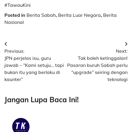
#TawauKini
Posted in
Berita Sabah
,
Berita Luar Negara
,
Berita
Nasional
Post
Previous:
Next:
navigation
JPN perjelas isu, guru
Tak boleh ketinggalan!
jawab – “Kami setuju… tapi
Pasaran buruh Sabah perlu
bukan itu yang berlaku di
“upgrade” seiring dengan
kaunter”
teknologi
Jangan Lupa Baca Ini!