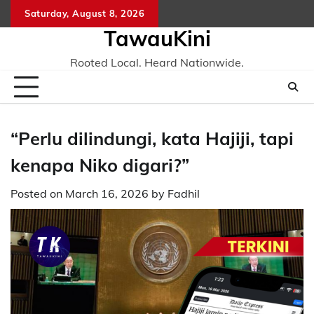
Skip
Saturday, August 8, 2026
to
TawauKini
content
Rooted Local. Heard Nationwide.
“Perlu dilindungi, kata Hajiji, tapi
kenapa Niko digari?”
Posted on
March 16, 2026
by
Fadhil