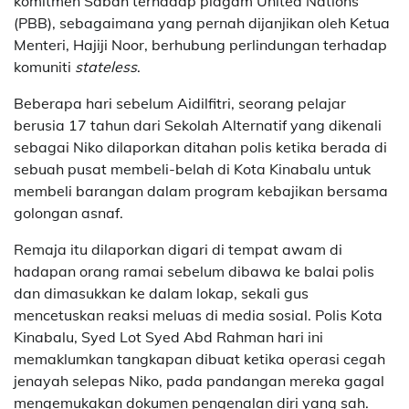
komitmen Sabah terhadap piagam
United Nations
(PBB), sebagaimana yang pernah dijanjikan oleh Ketua
Menteri,
Hajiji Noor
, berhubung perlindungan terhadap
komuniti
stateless
.
Beberapa hari sebelum Aidilfitri, seorang pelajar
berusia 17 tahun dari Sekolah Alternatif yang dikenali
sebagai Niko dilaporkan ditahan polis ketika berada di
sebuah pusat membeli-belah di Kota Kinabalu untuk
membeli barangan dalam program kebajikan bersama
golongan asnaf.
Remaja itu dilaporkan digari di tempat awam di
hadapan orang ramai sebelum dibawa ke balai polis
dan dimasukkan ke dalam lokap, sekali gus
mencetuskan reaksi meluas di media sosial. Polis Kota
Kinabalu, Syed Lot Syed Abd Rahman hari ini
memaklumkan tangkapan dibuat ketika operasi cegah
jenayah selepas Niko, pada pandangan mereka gagal
mengemukakan dokumen pengenalan diri yang sah.