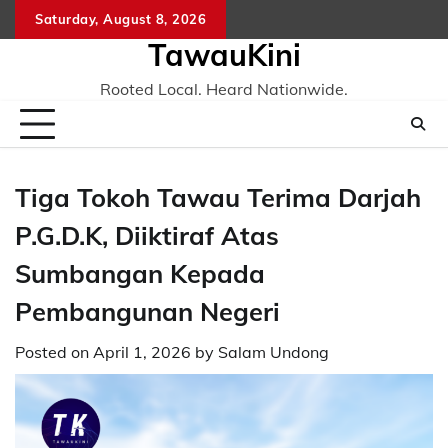
Skip
Saturday, August 8, 2026
to
TawauKini
content
Rooted Local. Heard Nationwide.
Tiga Tokoh Tawau Terima Darjah
P.G.D.K, Diiktiraf Atas
Sumbangan Kepada
Pembangunan Negeri
Posted on
April 1, 2026
by
Salam Undong