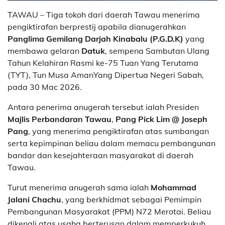
TAWAU – Tiga tokoh dari daerah Tawau menerima
pengiktirafan berprestij apabila dianugerahkan
Panglima Gemilang Darjah Kinabalu (P.G.D.K)
yang
membawa gelaran
Datuk
, sempena Sambutan Ulang
Tahun Kelahiran Rasmi ke-75 Tuan Yang Terutama
(TYT), Tun Musa AmanYang Dipertua Negeri Sabah,
pada 30 Mac 2026.
Antara penerima anugerah tersebut ialah Presiden
Majlis Perbandaran Tawau
,
Pang Pick Lim @ Joseph
Pang
, yang menerima pengiktirafan atas sumbangan
serta kepimpinan beliau dalam memacu pembangunan
bandar dan kesejahteraan masyarakat di daerah
Tawau.
Turut menerima anugerah sama ialah
Mohammad
Jalani Chachu
, yang berkhidmat sebagai Pemimpin
Pembangunan Masyarakat (PPM) N72 Merotai. Beliau
dikenali atas usaha berterusan dalam memperkukuh